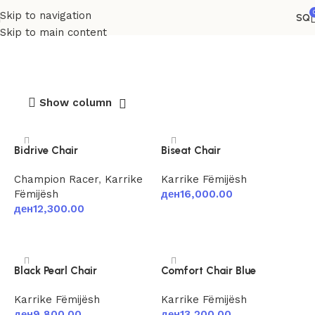
Skip to navigation
SQ
Karrike Fëmijësh
Skip to main content
Show column
Bidrive Chair
Biseat Chair
Champion Racer
,
Karrike
Karrike Fëmijësh
Fëmijësh
ден
16,000.00
ден
12,300.00
Shtoje në shportë
Shtoje në shportë
Black Pearl Chair
Comfort Chair Blue
Karrike Fëmijësh
Karrike Fëmijësh
ден
9,800.00
ден
13,200.00